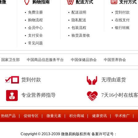
微微
购物指南
配送方式
支付方式
免费注册
配送说明
货到付款
购物流程
隐私配送
在线支付
会员中心
包装流程
银行转账
支付安全
验货及签收
常见问题
国家卫生部
中国商品信息服务平台
中国保健品协会
中国营养协会
货到付款
无理由退货
专业营养师指导
7天16小时在线
热销产品
|
促销专区
|
微量元素
|
积分商城
|
健康资讯
|
学术推广
|
Copyright © 2013-2039 微微易购版权所有 备案许可证号：